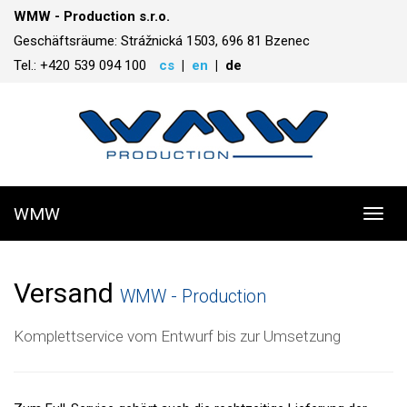
WMW - Production s.r.o.
Geschäftsräume: Strážnická 1503, 696 81 Bzenec
Tel.: +420 539 094 100
cs
en
de
WMW
Toggl
navig
Versand
WMW - Production
Komplettservice vom Entwurf bis zur Umsetzung