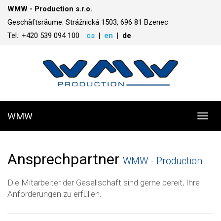
WMW - Production s.r.o.
Geschäftsräume: Strážnická 1503, 696 81 Bzenec
Tel.: +420 539 094 100
cs
en
de
WMW
Toggl
navig
Ansprechpartner
WMW - Production
Die Mitarbeiter der Gesellschaft sind gerne bereit, Ihre
Anforderungen zu erfüllen.