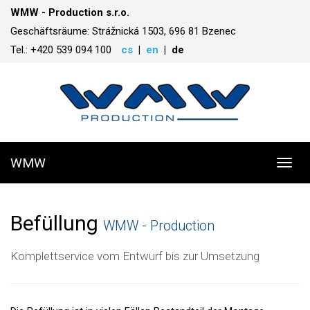
WMW - Production s.r.o.
Geschäftsräume: Strážnická 1503, 696 81 Bzenec
Tel.: +420 539 094 100
cs
en
de
WMW
Toggl
navig
Befüllung
WMW - Production
Komplettservice vom Entwurf bis zur Umsetzung