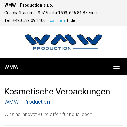
WMW - Production s.r.o.
Geschäftsräume: Strážnická 1503, 696 81 Bzenec
Tel.: +420 539 094 100
cs
en
de
WMW
Toggl
navig
Kosmetische Verpackungen
WMW - Production
Wir sind innovativ und offen für neue Ideen