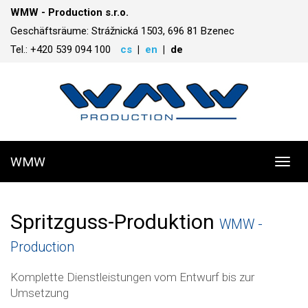
WMW - Production s.r.o.
Geschäftsräume: Strážnická 1503, 696 81 Bzenec
Tel.: +420 539 094 100
cs
en
de
WMW
Toggl
navig
Spritzguss-Produktion
WMW -
Production
Komplette Dienstleistungen vom Entwurf bis zur
Umsetzung