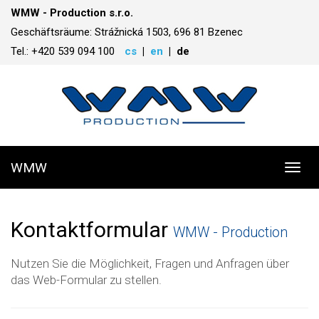
WMW - Production s.r.o.
Geschäftsräume: Strážnická 1503, 696 81 Bzenec
Tel.: +420 539 094 100
cs
en
de
WMW
Toggl
navig
Kontaktformular
WMW - Production
Nutzen Sie die Möglichkeit, Fragen und Anfragen über
das Web-Formular zu stellen.